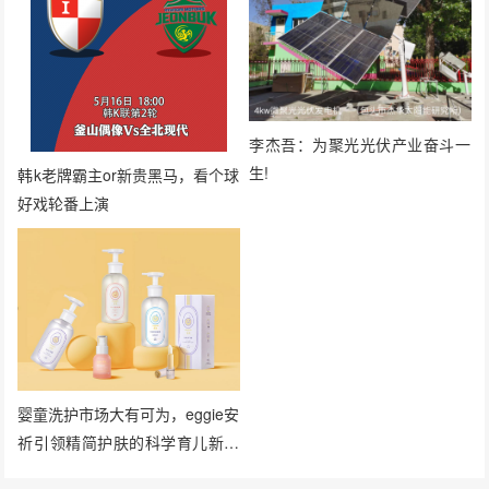
李杰吾：为聚光光伏产业奋斗一
生!
韩k老牌霸主or新贵黑马，看个球
好戏轮番上演
婴童洗护市场大有可为，eggie安
祈引领精简护肤的科学育儿新风
向