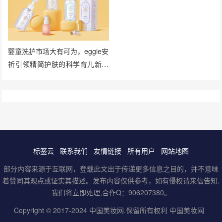
婴童洗护市场大有可为，eggie安
祈引领精简护肤的科学育儿新风
向
标签云
联系我们
友情链接
所有用户
网站地图
部分内容来源于互联网，登载此文出于传递更多信息之目的，并不意味
着赞同其观点或证实其描述。发布内容仅供参考，如有侵权请来信告知,
我们将立即处理,合作Q：906207380。
Copyright © 2017-2024
中国美妆网
.保留所有权利
中国美妆网