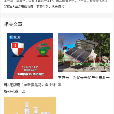
上一篇：
清鼻堂：过敏性鼻炎一发作，鼻涕就擤不完...
下一篇：
婷美美肌黑金
紧颜8大单品奢耀来袭，面面俱到，抗击初老
相关文章
李杰吾：为聚光光伏产业奋斗一
生!
韩k老牌霸主or新贵黑马，看个球
好戏轮番上演