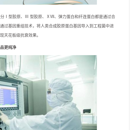
成分Ⅰ型胶原、Ⅲ 型胶原、ⅩⅦ、弹力蛋白和纤连蛋白都是通过合
通过基因重组技术，将人类合成胶原蛋白基因导入到工程菌中进
现天花板级抗衰效果。
品更纯净