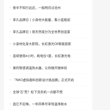
夜半不知行远近，一船明月过沧州
享久品牌日丨小身材大能量，看小蓝瓶如
享久品牌日丨用天然成分为全世界创造爱
小身材化身大影院，长虹激光Q5智能投影
连续使用4小时，耗电仅1度，长虹激光电
美的智感调温热水器，让你随开随体验
「NAO虚拟面料创新设计挑战赛」正式开启
全球“芯”荒？松下洗衣机一点都不慌
选它不后悔，一年四季尽享恒温净肤水