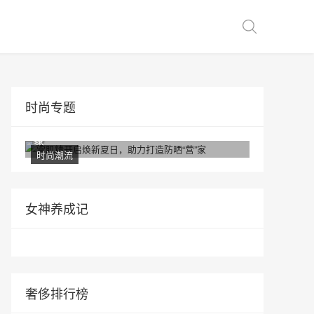
时尚专题
雪肌精开启焕新夏日，助力打造防晒“营”
家
时尚潮流
女神养成记
奢侈排行榜