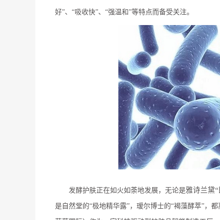
好”、“吸收快”、“强温和”等特点而备受关注。
雅诗兰黛
“
发酵护肤正在如火如荼地发展，无论是
是自然堂的“极地精华露”，瑷尔博士的“褐藻酵萃”，