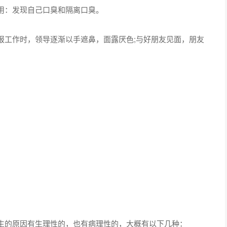
用：发现自己口臭和隔离口臭。
报工作时，领导逐渐以手遮鼻，面露厌色;与好朋友见面，朋友
。
生的原因有生理性的，也有病理性的，大概有以下几种：