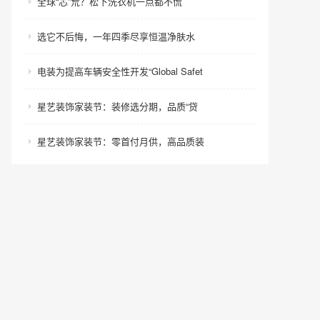
全球“芯”荒？松下洗衣机一点都不慌
选它不后悔，一年四季尽享恒温净肤水
电装为提高车辆安全性开发“Global Safet
星艺装饰家装节：装修选分期，品质“贷
星艺装饰家装节：零首付月供，高品质装