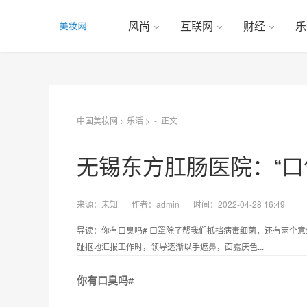
风尚
互联网
财经
乐
中国美妆网
>
乐活
> -
正文
无锡东方肛肠医院：“口
来源：
未知
作者：
admin
时间：2022-04-28 16:49
导读：你有口臭吗# 口罩除了帮我们抵挡病毒细菌，还有两个
趾抠地汇报工作时，领导逐渐以手遮鼻，面露厌色...
你有口臭吗#