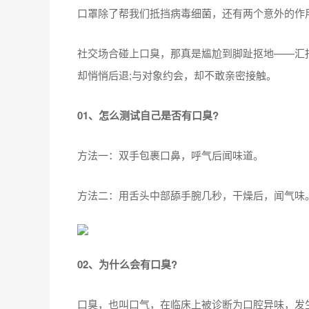
口罩除了帮我们抵挡病毒细菌，还有两个意外的作
社交场合碰上口臭，那真是尴尬到脚趾抠地——汇
却悄悄后退;与对象约会，却不敢亲密接触。
01、怎么测试自己是否有口臭?
方法一：双手包裹口鼻，呼气后闻味道。
方法二：用舌头中部舔手腕几秒，干燥后，闻气味
02、为什么会有口臭?
口臭，也叫口气，在临床上被诊断为口腔异味，发