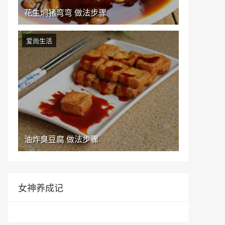
花生焖猪弯弯 做法步骤
爱尚生活
油炸臭豆腐 做法步骤
女神养成记