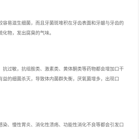
较容易滋生细菌，而且牙菌斑堆积在牙齿表面和牙龈与牙齿的
硫化物，发出腐臭的气味。
、抗过敏，抗组胺类、激素类、黄体酮类等药物都会增加口干
有益的细菌杀灭，导致体内菌群失衡，厌氧菌增多，出现口
感染、慢性胃炎、消化性溃疡、功能性消化不良等都会引发口