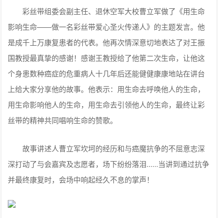
彩丝带组委会副主任、退休空军大校曹立军做了《用生命
影响生命——做一名彩丝带爱心圣火传递人》的主题发言。他
是成千上万康复患者的代表。他再次情深意切地表达了对王振
国教授最真挚的感谢！感谢王教授给了他第二次生命，让他这
个身患数种癌症的危重病人十几年后还能健健康康地站在讲台
上给大家分享他的故事。他表示：用生命去呼唤他人的生命，
用生命影响他人的生命，用生命去引领他人的生命，最终让彩
丝带的精神共同唱响生命的赞歌。
故事讲述人曹立军坎坷的经历和与癌魔抗争的不屈意志深
深打动了与会嘉宾及志愿者，场下纷纷落泪......当讲到通过抗争
并最终康复时，会场中响起经久不息的掌声！