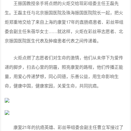
王振国教授亲手将点燃的火炬交给现彩组委主任王磊先
生。王磊主任与北京振国医院及珠海振国医院院长一起，把火
炬郑重地交给了来自上海的康复17年的直肠癌患者、彩丝带组
委会副主任朱蓓华女士……就这样，火炬在彩丝带志愿者、北
京振国医院医生代表及肿瘤患者代表之间传递着。
火炬点燃了志愿者们对生命的激情，他们从未停下为爱传
递的脚步，扫去心里的阴霾，照亮康复的路程，他们传播正能
量，用爱心传递梦想，同心同德，乐善公益，用生命影响生
命，健康中国，健康家园，关爱生命，共同抗癌。
康复21年的抗癌英雄、彩丝带组委会副主任曹立军接过了