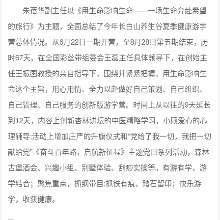
朱蓓华副主任以《用生命影响生命——一场生命奔赴希望
的旅行》为主题，全面总结了今年长白山养生谷夏季健康游学
营总体情况。从6月22日一期开营，至8月28日第五期结束，历
时67天。在全国彩丝带组委会王磊主任具体领导下，在创始主
任王振国教授的亲自指导下，围绕并紧紧把握，用生命影响生
命这个主旨，用心用情、全力以赴做好自己策划、自己组织、
自己管理、自己服务的创新版游学营。时间上从以往的9天延长
到12天，内容上创新杏林讲坛的中医精略学习，小硕爱心的心
理辅导;活动上增加庄严的升旗仪式和“党给了我一切，我把一切
献给党”《奋斗百年路，启航新征程》主题党日系列活动，森林
古堡酒会、兴趣小组、别墅体验、刮痧实操等。有游有学，游
学结合；聚焦重点，抓纲带目;抓铁有痕，踏石留印；快乐游
学，收获健康。