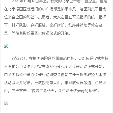
2021年10月13日早上，秋天的北京已带着一丝凉意，但是
在北京振国医院后门的小广场却是热闹非凡，这里聚集了百余
位来自全国的彩丝带志愿者，大家在曹立军总指挥的统一指挥
下，排好队形，穿好服装，拿好旗帜，秩序井然地等候在这
里，等待着彩丝带圣火传递仪式的开始。
8点29分，在振国医院彩丝带同心广场，火炬传递仪式主持
人李艳芳声音响亮地宣布彩丝带爱心圣火传递活动正式开始，
由全国彩丝带爱心传递行动组委会创始主任王振国教授为本次
活动取火并寄语。王教授高举火炬，来到取火器旁边，点燃火
炬，庄严宣告：“传递生命圣火，让生命无忧无虑的延伸”。