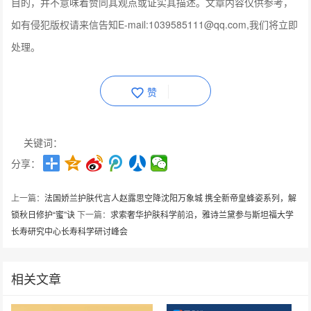
目的，并不意味着赞同其观点或证实其描述。文章内容仅供参考，
如有侵犯版权请来信告知E-mail:1039585111@qq.com,我们将立即
处理。
赞
关键词：
分享：
上一篇：
法国娇兰护肤代言人赵露思空降沈阳万象城 携全新帝皇蜂姿系列，解
锁秋日修护“蜜”诀
下一篇：
求索奢华护肤科学前沿，雅诗兰黛参与斯坦福大学
长寿研究中心长寿科学研讨峰会
相关文章