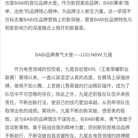
也是BABI的首位品牌大使。作为新锐美妆品牌，BABI秉承“简
单、出色”的品牌核心精神，为品牌注入新生力量。这一举措不
仅标志着BABI在品牌营销上的新突破，更是BABI在品牌特色与
明星影响力的深度融合上揭开的新篇章。
BABI品牌勇气大使——LGD.NBW.九尾
作为电竞领域的佼佼者，九尾自初登KPL（王者荣耀职业
联赛）赛场以来，一直以其坚定认真的态度，在赛场上顽强拼
搏，使用不知火舞、上官婉儿等英雄的打出精彩操作，成为了
队伍中不可忽略的存在；除此之外，九尾还积极在队伍中承担
责任，不断创新打法，使自己的技巧更加卓越，从而带领队伍
取得出色的成绩。赛场外，九尾不断创新突破，感受美的极
致，这与BABI的品牌理念不谋而合。在BABI看来，勇气是敢于
尝试新事物、敢于挑战自我的精神力量；而创新则是推动品牌
不断前行、不断突破自我关键所在。九尾在电竞领域的拼搏精