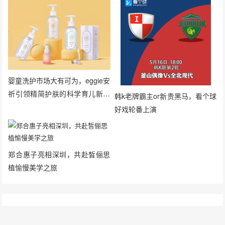
婴童洗护市场大有可为，eggie安
祈引领精简护肤的科学育儿新风
韩k老牌霸主or新贵黑马，看个球
向
好戏轮番上演
郑合惠子亮相深圳，共赴皙俪思
植愉慢美学之旅