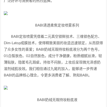
广泛好评与消费者的热烈追捧。
BABI清透柔焦定妆喷雾系列
BABI定妆喷雾凭借着二元真空锁鲜技术、三维锁色配方、
Dim-Latop成膜技术，使得精致美丽的妆造迅速锁定，从而获得
了众多女性的喜爱；BABI奶绒无瑕持妆粉底液分为两个色号，
01白皙肤色、02自然肤色，成分干净健康，粉质细腻丝滑，轻
薄贴肤，隐匿毛孔瑕疵，持妆不闷肤，上妆后呈现微光泽感奶
溶剂绒肌妆效。我们相信通过九尾的加入，能够进一步传递
BABI的品牌核心理念，令更多消费者了解、熟知BABI。
BABI奶绒无瑕持妆粉底液