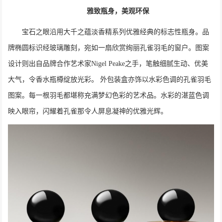
雅致瓶身，美观环保
宝石之眼沿用大千之蕴淡香精系列优雅经典的标志性瓶身。品
牌椭圆标识经玻璃雕刻，宛如一扇欣赏绚丽孔雀羽毛的窗户。图案
设计则出自品牌合作艺术家Nigel Peake之手，笔触细腻生动、优美
大气，令香水瓶樽绽放光彩。 外包装盒亦饰以水彩色调的孔雀羽毛
图案。每一根羽毛都堪称充满梦幻色彩的艺术品。水彩的湛蓝色调
映入眼帘，闪耀着孔雀那令人屏息凝神的优雅光辉。