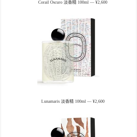
Corail Oscuro 淡香精 100ml ― ¥2,600
Lunamaris 淡香精 100ml ― ¥2,600