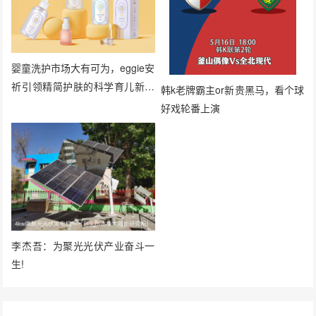
婴童洗护市场大有可为，eggie安
祈引领精简护肤的科学育儿新风
韩k老牌霸主or新贵黑马，看个球
向
好戏轮番上演
李杰吾：为聚光光伏产业奋斗一
生!