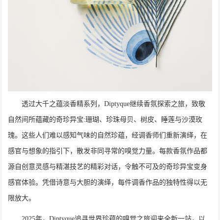
透过大千之蕴淡香精系列，Diptyque继续香氛探索之旅，致敬
自然间所蕴藏的奇珍异宝:珊瑚、珍珠母贝、树皮、睡莲与沙漠玫
瑰。这些人们难以感知气味的自然珍蕴，经调香师们重新演绎，在
感官与想象的指引下，散发非同寻常的嗅觉力量。每款香氛作品都
源自创意灵感与精湛技艺的精彩对话，令触不可及的奇珍异宝变身
感官体验。凭借诗意与大胆的演绎，每件调香作品的独特性得以无
限放大。
2025年，Diptyque追寻世界珍蕴的嗅觉之旅迎来全新一站，以