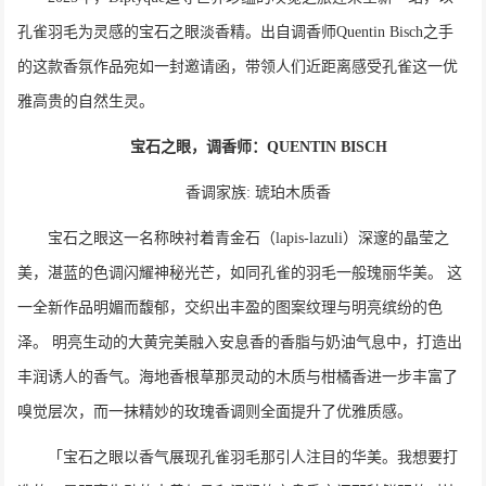
孔雀羽毛为灵感的宝石之眼淡香精。出自调香师Quentin Bisch之手
的这款香氛作品宛如一封邀请函，带领人们近距离感受孔雀这一优
雅高贵的自然生灵。
宝石之眼，调香师：QUENTIN BISCH
香调家族: 琥珀木质香
宝石之眼这一名称映衬着青金石（lapis-lazuli）深邃的晶莹之
美，湛蓝的色调闪耀神秘光芒，如同孔雀的羽毛一般瑰丽华美。 这
一全新作品明媚而馥郁，交织出丰盈的图案纹理与明亮缤纷的色
泽。 明亮生动的大黄完美融入安息香的香脂与奶油气息中，打造出
丰润诱人的香气。海地香根草那灵动的木质与柑橘香进一步丰富了
嗅觉层次，而一抹精妙的玫瑰香调则全面提升了优雅质感。
「宝石之眼以香气展现孔雀羽毛那引人注目的华美。我想要打