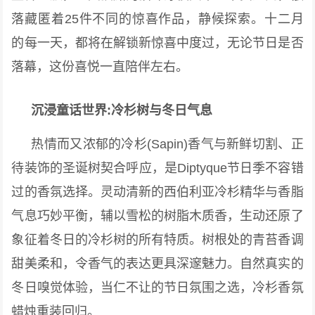
落藏匿着25件不同的惊喜作品，静候探索。十二月
的每一天，都将在解锁新惊喜中度过，无论节日是否
落幕，这份喜悦一直陪伴左右。
沉浸童话世界:冷杉树与冬日气息
热情而又浓郁的冷杉(Sapin)香气与新鲜切割、正
待装饰的圣诞树契合呼应，是Diptyque节日季不容错
过的香氛选择。灵动清新的西伯利亚冷杉精华与香脂
气息巧妙平衡，辅以雪松的树脂木质香，生动还原了
象征着冬日的冷杉树的所有特质。树根处的青苔香调
甜美柔和，令香气的表达更具深邃魅力。自然真实的
冬日嗅觉体验，当仁不让的节日氛围之选，冷杉香氛
蜡烛重装回归。