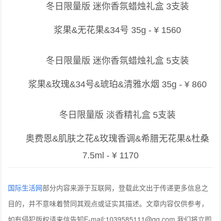
冬日限量版 迷你香氛蜡烛礼盒 3支装
浆果&无花果&34号 35g - ¥ 1560
冬日限量版 迷你香氛蜡烛礼盒 5支装
浆果&玫瑰&34号&琥珀&清雅水烟 35g - ¥ 860
冬日限量版 淡香精礼盒 5支装
奥费恩&肌肤之花&玫瑰香调&希腊无花果&杜桑
7.5ml - ¥ 1170
国际生活网
部分内容来源于互联网，登载此文出于传递更多信息之
目的，并不意味着赞同其观点或证实其描述。文章内容仅供参考，
如有侵犯版权请来信告知E-mail:1039585111@qq.com,我们将立即