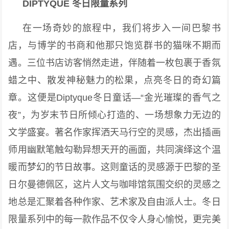
DIPTYQUE
冬日限量系列
在一场奇妙的旅程中，我们将步入一间巴黎书
店，与博学的书商和他那只饱览群书的猫咪不期而
遇。三位书店访客悄然走进，伴随着一枚包裹于香氛
蜡之中、散发神秘魅力的松果，点亮冬日的奇幻篇
章。这便是Diptyque冬日童话—“金光璀璨的香气之
夜”，为岁末节日所倾心打造的、一场想象力无边的
文学盛宴。著名作家挥洒天马行空的灵感，杰出插画
师用幽默笔触勾勒异想天开的画面，共同演绎这个温
暖而梦幻的节日故事。这则童话的灵感源于巴黎的圣
日尔曼德佩区，这片人文与咖啡馆氛围交织的灵感之
地总是汇聚着各种作家、艺术家及自由派人士。冬日
限量系列中的每一款作品不仅令人身心愉悦，更完美