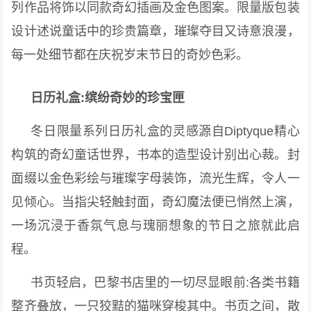
列作品将饰以同款奇幻插画及金色图案。限量版包装
设计述说童话中的珍贵篇章，璀璨夺目又诗意浪漫，
每一处细节都在庆祝岁末节日的奇妙色彩。
日历礼盒:缤纷奇妙的珍宝匣
冬日限量系列日历礼盒的灵感源自Diptyque精心
构筑的奇幻童话世界，书本的造型设计别出心裁。封
面缀以金色彩绘与璀璨字母装饰，流光生辉，令人一
见倾心。当指尖轻触封面，奇幻魔法便已悄然上演，
一场沉浸于香氛气息与瑰丽想象的节日之旅就此启
程。
书页轻启，巴黎书店里的一切尽显眼前:各类书籍
整齐叠放，一只狡黠的猫咪穿梭其中。书页之间，散