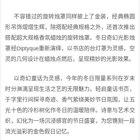
不容错过的旋转烛罩同样披上了金装，经典椭圆
形吊饰熠熠生辉，除搭配经典规格之外，还首次推出
搭配超大规格香氛蜡烛的旋转烛罩。冬日奇幻光影烛
罩经Diptyque重新演绎，以书店的台灯罩为灵感，空
灵的几何设计在蜡烛点燃后，呈现精妙的光影效果。
以奇幻童话为灵感，今年的冬日限量系列在岁末
时分淋漓呈现生活之艺的无限魅力。轻启童话书页，
于字里行间探寻奇迹、香气萦绕美妙节日氛围，让五
光十色的冷杉树化作冬日的温暖陪伴。诗意与艺术交
织，幻化为一场沉浸感官的节日盛宴，为您镌刻一段
流光溢彩的金色假日记忆。