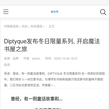
中国美妆网
>
风尚
>
时尚潮流
> -
正文
Diptyque发布冬日限量系列, 开启魔法
书屋之旅
来源：
品牌
作者：
admin
时间：2025-10-24 16:37
阅读：
导读：曾经，有一则童话故事和... DIPTYQUE 冬日限量系列 在一场奇妙的旅程
中，我们将步入一间巴黎书店，与博学的书商和他那只饱览群书的猫咪不期而
遇。三位书店访客悄然走进，伴随着一...
曾经，有一则童话故事和...