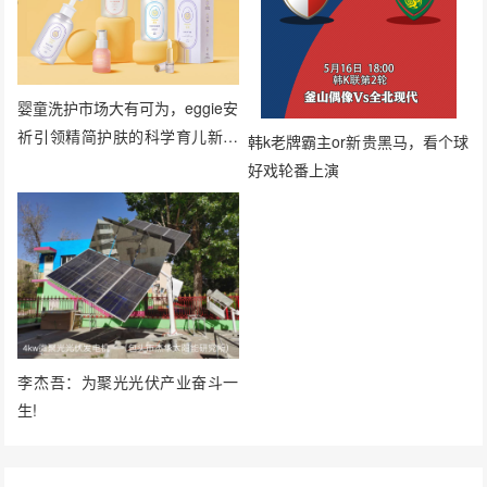
婴童洗护市场大有可为，eggie安
祈引领精简护肤的科学育儿新风
韩k老牌霸主or新贵黑马，看个球
向
好戏轮番上演
李杰吾：为聚光光伏产业奋斗一
生!